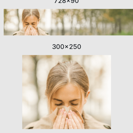
728×90
300×250