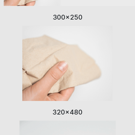
300×250
320×480