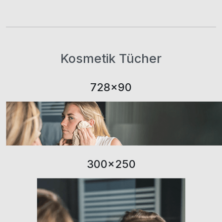
Kosmetik Tücher
728×90
300×250