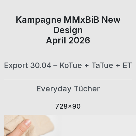
Kampagne MMxBiB New
Design
April 2026
Export 30.04 – KoTue + TaTue + ET
Everyday Tücher
728×90